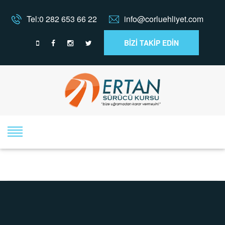
Tel:0 282 653 66 22
info@corluehliyet.com
BİZİ TAKİP EDİN