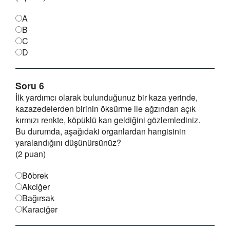
A
B
C
D
Soru 6
İlk yardımcı olarak bulunduğunuz bir kaza yerinde,
kazazedelerden birinin öksürme ile ağzından açık
kırmızı renkte, köpüklü kan geldiğini gözlemlediniz.
Bu durumda, aşağıdaki organlardan hangisinin
yaralandığını düşünürsünüz?
(2 puan)
Böbrek
Akciğer
Bağırsak
Karaciğer