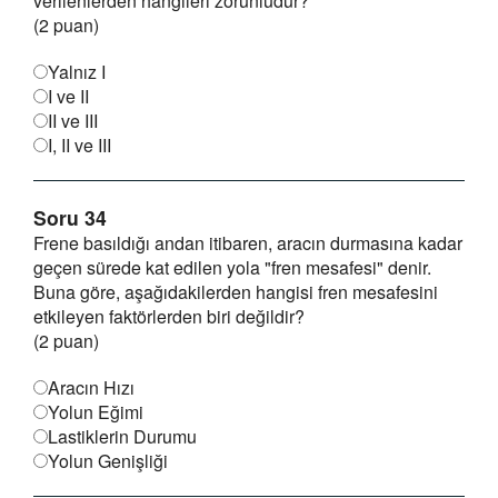
verilenlerden hangileri zorunludur?
(2 puan)
Yalnız I
I ve II
II ve III
I, II ve III
Soru 34
Frene basıldığı andan itibaren, aracın durmasına kadar
geçen sürede kat edilen yola "fren mesafesi" denir.
Buna göre, aşağıdakilerden hangisi fren mesafesini
etkileyen faktörlerden biri değildir?
(2 puan)
Aracın Hızı
Yolun Eğimi
Lastiklerin Durumu
Yolun Genişliği