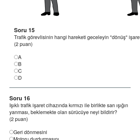
Soru 15
Trafik görevlisinin hangi hareketi geceleyin "dönüş" işaret
(2 puan)
A
B
C
D
Soru 16
Işıklı trafik işaret cihazında kırmızı ile birlikte sarı ışığın
yanması, beklemekte olan sürücüye neyi bildirir?
(2 puan)
Geri dönmesini
Motoru durdurmasını