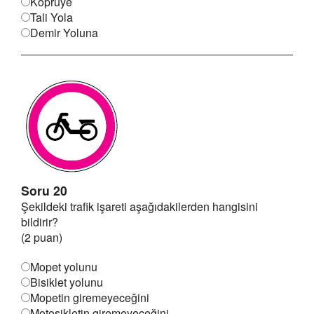
Köprüye
Tali Yola
Demir Yoluna
Soru 20
Şekildeki trafik işareti aşağıdakilerden hangisini
bildirir?
(2 puan)
Mopet yolunu
Bisiklet yolunu
Mopetin giremeyeceğini
Motosikletin giremeyeceğini