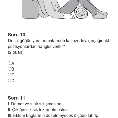
Soru 10
Delici göğüs yaralanmalarında kazazedeye, aşağıdaki
pozisyonlardan hangisi verilir?
(2 puan)
A
B
C
D
Soru 11
I. Damar ve sinir sıkışmasına
II. Çıkığın sık sık tekrar etmesine
III. Eklem bağlarının düzelmeyecek ölçüde tahrip