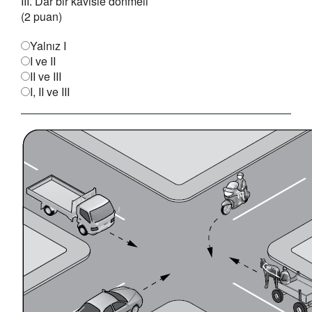
III. Dar bir kavisle dönmeli
(2 puan)
Yalnız I
I ve II
II ve III
I, II ve III