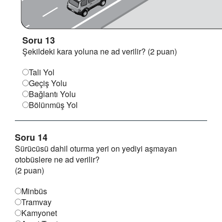
Soru 13
Şekildeki kara yoluna ne ad verilir? (2 puan)
Tali Yol
Geçiş Yolu
Bağlantı Yolu
Bölünmüş Yol
Soru 14
Sürücüsü dahil oturma yeri on yediyi aşmayan
otobüslere ne ad verilir?
(2 puan)
Minbüs
Tramvay
Kamyonet