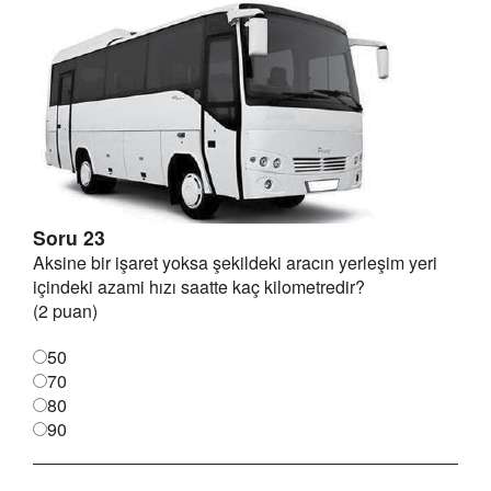
Soru 23
Aksine bir işaret yoksa şekildeki aracın yerleşim yeri
içindeki azami hızı saatte kaç kilometredir?
(2 puan)
50
70
80
90